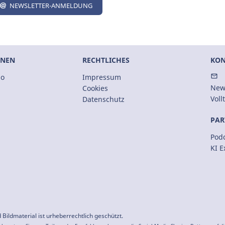
NEWSLETTER-ANMELDUNG
ONEN
RECHTLICHES
KON
io
Impressum
New
Cookies
Voll
Datenschutz
PAR
Podc
KI 
 Bildmaterial ist urheberrechtlich geschützt.