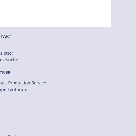
TAKT
sletter
textsuche
TNER
ast Production Service
Expertenforum