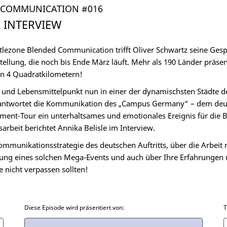
 COMMUNICATION #016
M INTERVIEW
tlezone Blended Communication trifft Oliver Schwartz seine Gesp
ellung, die noch bis Ende März läuft. Mehr als 190 Länder präsen
von 4 Quadratkilometern!
s- und Lebensmittelpunkt nun in einer der dynamischsten Städte de
rantwortet die Kommunikation des „Campus Germany“ – dem deut
nment-Tour ein unterhaltsames und emotionales Ereignis für die B
beit berichtet Annika Belisle im Interview.
Kommunikationsstrategie des deutschen Auftritts, über die Arbeit 
ung eines solchen Mega-Events und auch über Ihre Erfahrungen u
 nicht verpassen sollten!
Diese Episode wird präsentiert von:
T