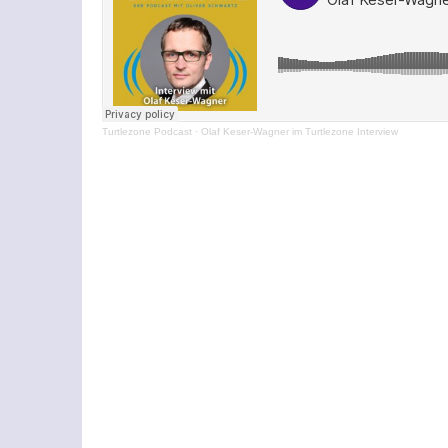
Turtlezone Podcast
·
Olaf Keser-Wagner im Turtlezone Interview